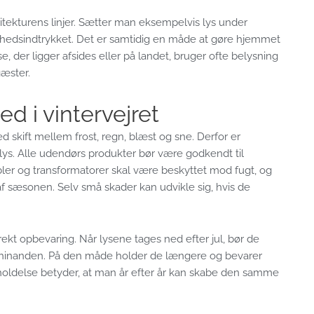
itekturens linjer. Sætter man eksempelvis lys under
lhedsindtrykket. Det er samtidig en måde at gøre hjemmet
der ligger afsides eller på landet, bruger ofte belysning
æster.
d i vintervejret
 skift mellem frost, regn, blæst og sne. Derfor er
elys. Alle udendørs produkter bør være godkendt til
abler og transformatorer skal være beskyttet mod fugt, og
af sæsonen. Selv små skader kan udvikle sig, hvis de
 opbevaring. Når lysene tages ned efter jul, bør de
nd i hinanden. På den måde holder de længere og bevarer
holdelse betyder, at man år efter år kan skabe den samme