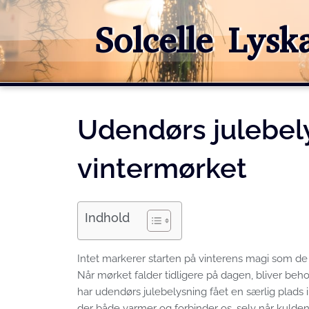
Gå
til
Solcelle Lys
indholdet
Udendørs julebely
vintermørket
Indhold
Intet markerer starten på vinterens magi som de f
Når mørket falder tidligere på dagen, bliver beh
har udendørs julebelysning fået en særlig plads 
der både varmer og forbinder os, selv når kulde