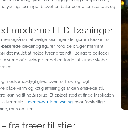
 belysningsløsninger blevet en balance mellem æstetik og
med moderne LED-løsninger
 men også om at vælge løsninger, der gør en forskel for
baserede kæder og figurer, fordi de bruger markant
gør det muligt at holde lysene tændt i længere perioder
gipriserne ofte svinger, er det en fordel at kunne skabe
omien.
og modstandsdygtighed over for frost og fugt.
ære både varm og kølig afhængigt af den ønskede stil.
løsning til helårsbrug. Et oplagt sted at finde inspiration
liserer sig i
udendørs julebelysning
, hvor forskellige
ing, man ønsker.
fra træer til stier