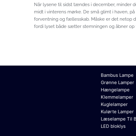
Når lysene til sidst tændes i december, minder de
midt i vinterens mørke. De små glimt i haven, på
forventning og fællesskab. Måske er det netop der
fordi lyset både sætter stemningen og åbner op 
Bambus Lampe
Grønne Lamper
Hængelampe
Klemmelamper
Kuglelamper
Kulørte Lamper
Læselampe Til 
LED bloklys