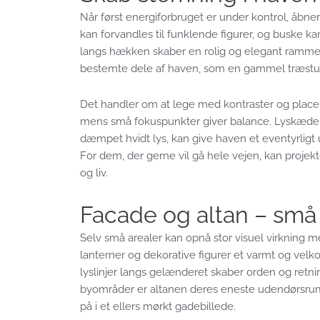
Når først energiforbruget er under kontrol, åbne
kan forvandles til funklende figurer, og buske k
langs hækken skaber en rolig og elegant ram
bestemte dele af haven, som en gammel træstub, e
Det handler om at lege med kontraster og placer
mens små fokuspunkter giver balance. Lyskæder,
dæmpet hvidt lys, kan give haven et eventyrligt u
For dem, der gerne vil gå hele vejen, kan projek
og liv.
Facade og altan – små
Selv små arealer kan opnå stor visuel virkning me
lanterner og dekorative figurer et varmt og vel
lyslinjer langs gelænderet skaber orden og retn
byområder er altanen deres eneste udendørsrum,
på i et ellers mørkt gadebillede.