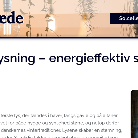
kæde
Solcell
sning – energieffektiv 
ørste lys, der tændes i haver, langs gavle og på altaner.
ovet for både hygge og synlighed større, og netop derfor
i danskernes vintertraditioner. Lysene skaber en stemning,
n bider. Samtidig fylder bæredygtighed og energiforbrug