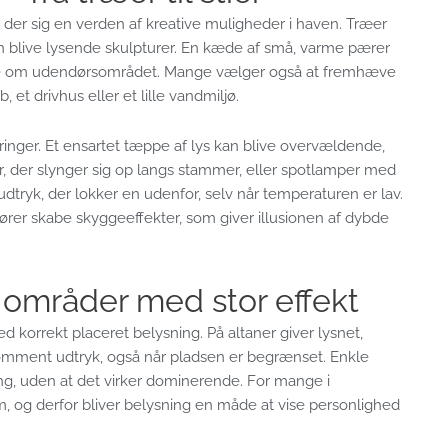
r der sig en verden af kreative muligheder i haven. Træer
an blive lysende skulpturer. En kæde af små, varme pærer
me om udendørsområdet. Mange vælger også at fremhæve
t drivhus eller et lille vandmiljø.
inger. Et ensartet tæppe af lys kan blive overvældende,
 der slynger sig op langs stammer, eller spotlamper med
dtryk, der lokker en udenfor, selv når temperaturen er lav.
tører skabe skyggeeffekter, som giver illusionen af dybde
 områder med stor effekt
d korrekt placeret belysning. På altaner giver lysnet,
komment udtryk, også når pladsen er begrænset. Enkle
ing, uden at det virker dominerende. For mange i
 og derfor bliver belysning en måde at vise personlighed