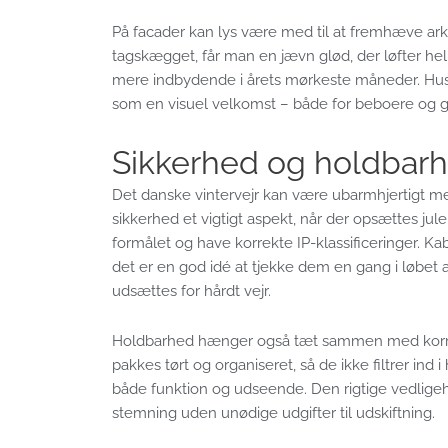
På facader kan lys være med til at fremhæve ark
tagskægget, får man en jævn glød, der løfter he
mere indbydende i årets mørkeste måneder. Huse, 
som en visuel velkomst – både for beboere og g
Sikkerhed og holdbarhe
Det danske vintervejr kan være ubarmhjertigt med
sikkerhed et vigtigt aspekt, når der opsættes jul
formålet og have korrekte IP-klassificeringer. K
det er en god idé at tjekke dem en gang i løbet 
udsættes for hårdt vejr.
Holdbarhed hænger også tæt sammen med korrekt
pakkes tørt og organiseret, så de ikke filtrer i
både funktion og udseende. Den rigtige vedlige
stemning uden unødige udgifter til udskiftning.