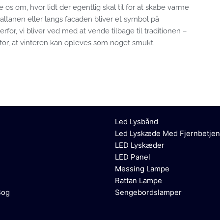
 os om, hvor lidt der egentlig skal til for at skabe varme
 altanen eller langs facaden bliver et symbol på
for, vi bliver ved med at vende tilbage til traditionen –
for, at vinteren kan opleves som noget smukt.
Led Lysbånd
Led Lyskæde Med Fjernbetjen
LED Lyskæder
LED Panel
Messing Lampe
Rattan Lampe
Bog
Sengebordslamper