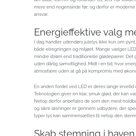
mere end nogensinde før, og derfor er moderne
ansvar.
Energieffektive valg 
I dag handler udendørs julelys ikke kun om pynt,
både elregningen og miljøet. Mange vælger LED-
mindre strøm end traditionelle glødepærer. Det 
uden dårlig samvittighed. Midt i en tid, hvor ener
atmosfære uden at gå på kompromis med økon
En anden fordel ved LED er deres lange levetid 
Teknologien giver en klar, smuk glød, der kan v
Netop derfor anbefales de som den mest holdbare 
og sikre løsninger er gennem udbydere, der specia
typer lys kan sammensættes til netop den stemn
Skab stemning i haven – 