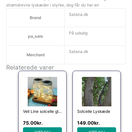
strømdrevne lyskæder i styrke, dog får du her en
Satana.dk
Brand
På udsalg
pa_sale
Satana.dk
Merchant
Relaterede varer
Veli Line solcelle glaskrukker med lyskæder, 2-pak
Solcelle Lyskæde
75.00
kr.
149.00
kr.