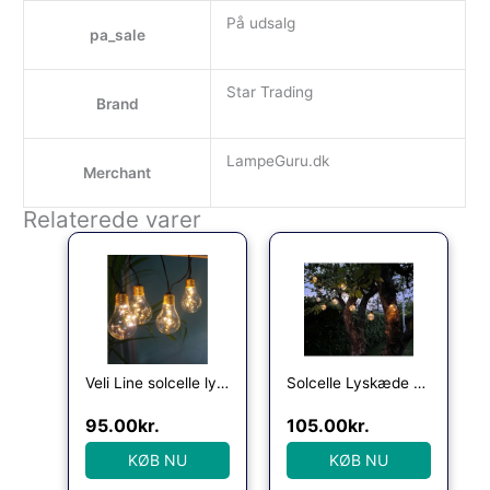
På udsalg
pa_sale
Star Trading
Brand
LampeGuru.dk
Merchant
Relaterede varer
Veli Line solcelle lyskæde, 10 klare pærer
Solcelle Lyskæde – Udendørs lyskæde – 10 LED Kugler – 335 cm – 3000K (0736)
95.00
kr.
105.00
kr.
KØB NU
KØB NU