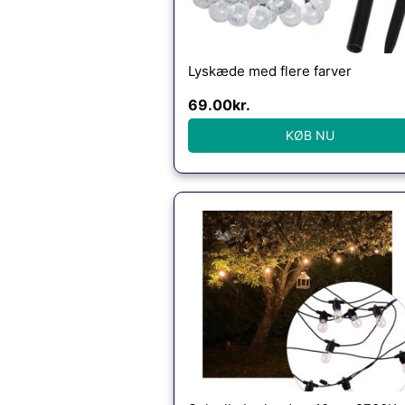
Lyskæde med flere farver
69.00
kr.
KØB NU