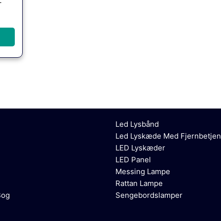
–
Led Lysbånd
Led Lyskæde Med Fjernbetjen
LED Lyskæder
LED Panel
Messing Lampe
Rattan Lampe
Bog
Sengebordslamper