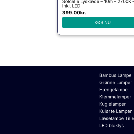
Solcelle Lyskæde – 10m – 2700K 
Inkl. LED
399.00
kr.
KØB NU
Bambus Lampe
Grønne Lamper
Hængelampe
Klemmelamper
Kuglelamper
Kulørte Lamper
Læselampe Til 
LED bloklys