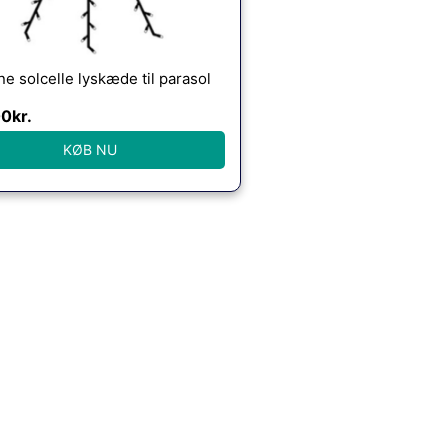
ine solcelle lyskæde til parasol
00
kr.
KØB NU