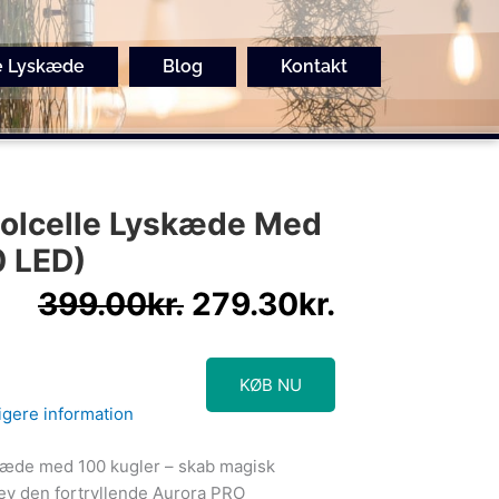
e Lyskæde
Blog
Kontakt
Den
Den
Solcelle Lyskæde Med
oprindelige
aktuelle
0 LED)
pris
pris
var:
er:
399.00
kr.
279.30
kr.
399.00kr..
279.30kr..
KØB NU
igere information
kæde med 100 kugler – skab magisk
ev den fortryllende Aurora PRO