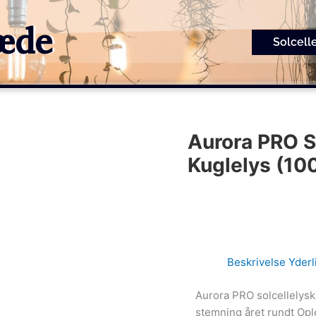
kæde
Solcell
Aurora PRO 
Kuglelys (10
Beskrivelse
Yderl
Aurora PRO solcellelys
stemning året rundt Opl