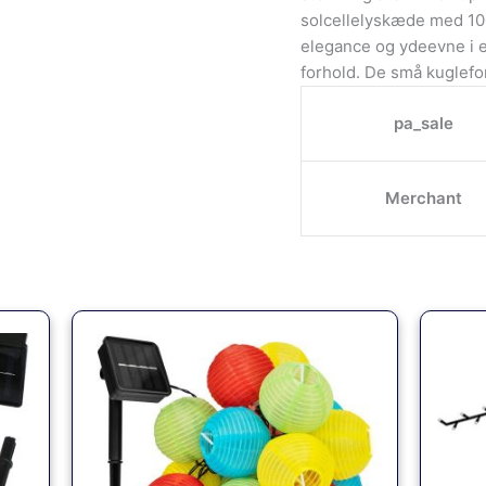
solcellelyskæde med 10
elegance og ydeevne i e
forhold. De små kuglef
pa_sale
Merchant