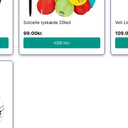
Solcelle lyskæde 20led
Veli L
99.00
kr.
109.
KØB NU